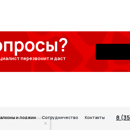
опросы?
циалист перезвонит и даст
8 (3
алконы и лоджии
Сотрудничество
Контакты